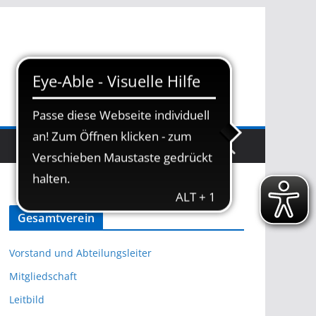
BEACHANLAGE
Gesamtverein
Vorstand und Abteilungsleiter
Mitgliedschaft
Leitbild