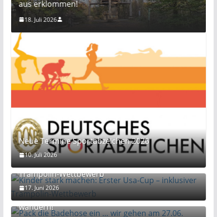
aus erklommen!
18. Juli 2026
Neue Termine Sportabzeichen 2026
10. Juli 2026
Kinder stark machen: Erster Usa-Cup – inklusiver
Trampolin-Wettbewerb
17. Juni 2026
Pack die Badehose ein … wir gehen am 27.06.
wandern!